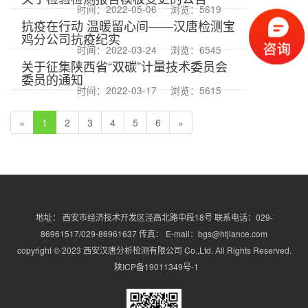
时间：2022-05-06
浏览：5619
抗疫在行动 温暖留心间——汉唐检测宝
鸡分公司抗疫纪实
时间：2022-03-24
浏览：6545
关于征集陕西省“双碳”计量技术委员会
委员的通知
时间：2022-03-17
浏览：5615
«
1
2
3
4
5
6
»
地址： 西安市经济技术开发区泾高北路中段18号 联系电话：029-
86961517/029-86961637 传真： E-mail：bgs@htjiance.com
copyright © 2023 西安汉唐分析检测有限公司 Co.,Ltd. All Rights Reserved.
陕ICP备19011349号-1